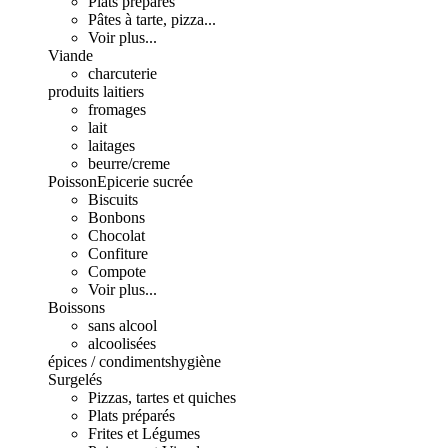
Plats préparés
Pâtes à tarte, pizza...
Voir plus...
Viande
charcuterie
produits laitiers
fromages
lait
laitages
beurre/creme
Poisson
Epicerie sucrée
Biscuits
Bonbons
Chocolat
Confiture
Compote
Voir plus...
Boissons
sans alcool
alcoolisées
épices / condiments
hygiène
Surgelés
Pizzas, tartes et quiches
Plats préparés
Frites et Légumes