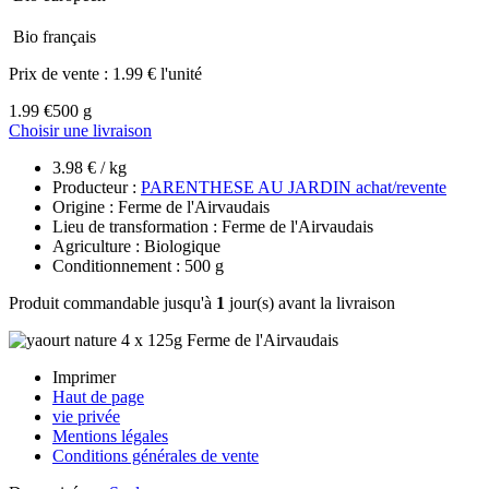
Bio français
Prix de vente :
1.99 € l'unité
1.99 €
500 g
Choisir une livraison
3.98 € / kg
Producteur :
PARENTHESE AU JARDIN achat/revente
Origine : Ferme de l'Airvaudais
Lieu de transformation : Ferme de l'Airvaudais
Agriculture : Biologique
Conditionnement : 500 g
Produit commandable jusqu'à
1
jour(s) avant la livraison
Imprimer
Haut de page
vie privée
Mentions légales
Conditions générales de vente