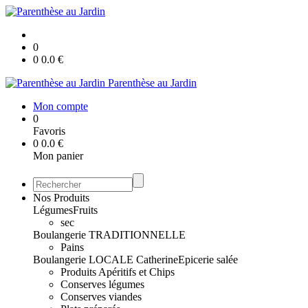
0
0
0.0
€
Parenthèse au Jardin
Mon compte
0
Favoris
0
0.0
€
Mon panier
Nos Produits
Légumes
Fruits
sec
Boulangerie TRADITIONNELLE
Pains
Boulangerie LOCALE Catherine
Epicerie salée
Produits Apéritifs et Chips
Conserves légumes
Conserves viandes