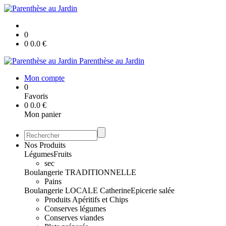
0
0
0.0
€
Parenthèse au Jardin
Mon compte
0
Favoris
0
0.0
€
Mon panier
Nos Produits
Légumes
Fruits
sec
Boulangerie TRADITIONNELLE
Pains
Boulangerie LOCALE Catherine
Epicerie salée
Produits Apéritifs et Chips
Conserves légumes
Conserves viandes