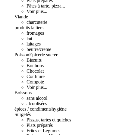
Plats préparés
Pâtes à tarte, pizza...
Voir plus...
Viande
charcuterie
produits laitiers
fromages
lait
laitages
beurre/creme
Poisson
Epicerie sucrée
Biscuits
Bonbons
Chocolat
Confiture
Compote
Voir plus...
Boissons
sans alcool
alcoolisées
épices / condiments
hygiène
Surgelés
Pizzas, tartes et quiches
Plats préparés
Frites et Légumes