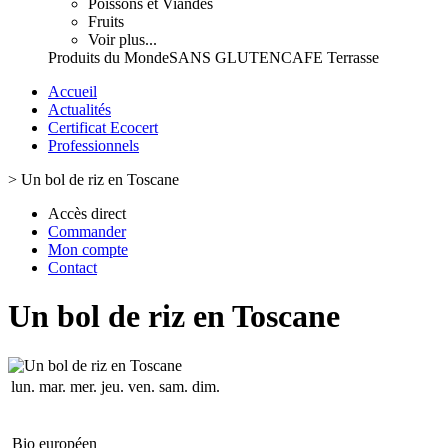
Poissons et Viandes
Fruits
Voir plus...
Produits du Monde
SANS GLUTEN
CAFE Terrasse
Accueil
Actualités
Certificat Ecocert
Professionnels
>
Un bol de riz en Toscane
Accès direct
Commander
Mon compte
Contact
Un bol de riz en Toscane
lun.
mar.
mer.
jeu.
ven.
sam.
dim.
Bio européen