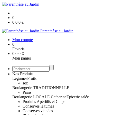
0
0
0.0
€
Parenthèse au Jardin
Mon compte
0
Favoris
0
0.0
€
Mon panier
Nos Produits
Légumes
Fruits
sec
Boulangerie TRADITIONNELLE
Pains
Boulangerie LOCALE Catherine
Epicerie salée
Produits Apéritifs et Chips
Conserves légumes
Conserves viandes