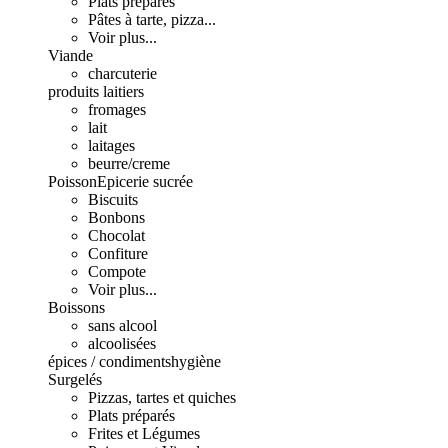
Plats préparés
Pâtes à tarte, pizza...
Voir plus...
Viande
charcuterie
produits laitiers
fromages
lait
laitages
beurre/creme
Poisson
Epicerie sucrée
Biscuits
Bonbons
Chocolat
Confiture
Compote
Voir plus...
Boissons
sans alcool
alcoolisées
épices / condiments
hygiène
Surgelés
Pizzas, tartes et quiches
Plats préparés
Frites et Légumes