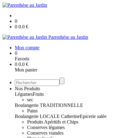
0
0
0.0
€
Parenthèse au Jardin
Mon compte
0
Favoris
0
0.0
€
Mon panier
Nos Produits
Légumes
Fruits
sec
Boulangerie TRADITIONNELLE
Pains
Boulangerie LOCALE Catherine
Epicerie salée
Produits Apéritifs et Chips
Conserves légumes
Conserves viandes