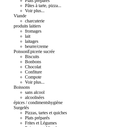
Plats préparés
Pâtes à tarte, pizza...
Voir plus...
Viande
charcuterie
produits laitiers
fromages
lait
laitages
beurre/creme
Poisson
Epicerie sucrée
Biscuits
Bonbons
Chocolat
Confiture
Compote
Voir plus...
Boissons
sans alcool
alcoolisées
épices / condiments
hygiène
Surgelés
Pizzas, tartes et quiches
Plats préparés
Frites et Légumes