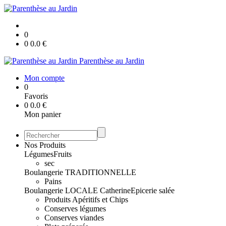
0
0
0.0
€
Parenthèse au Jardin
Mon compte
0
Favoris
0
0.0
€
Mon panier
Nos Produits
Légumes
Fruits
sec
Boulangerie TRADITIONNELLE
Pains
Boulangerie LOCALE Catherine
Epicerie salée
Produits Apéritifs et Chips
Conserves légumes
Conserves viandes