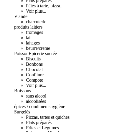
Plats préparés
Pâtes à tarte, pizza...
Voir plus...
Viande
charcuterie
produits laitiers
fromages
lait
laitages
beurre/creme
Poisson
Epicerie sucrée
Biscuits
Bonbons
Chocolat
Confiture
Compote
Voir plus...
Boissons
sans alcool
alcoolisées
épices / condiments
hygiène
Surgelés
Pizzas, tartes et quiches
Plats préparés
Frites et Légumes