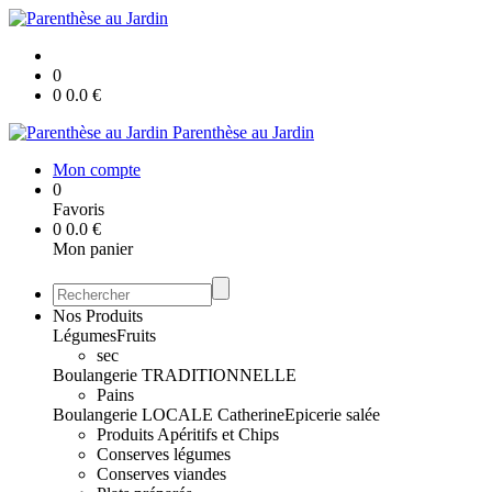
0
0
0.0
€
Parenthèse au Jardin
Mon compte
0
Favoris
0
0.0
€
Mon panier
Nos Produits
Légumes
Fruits
sec
Boulangerie TRADITIONNELLE
Pains
Boulangerie LOCALE Catherine
Epicerie salée
Produits Apéritifs et Chips
Conserves légumes
Conserves viandes