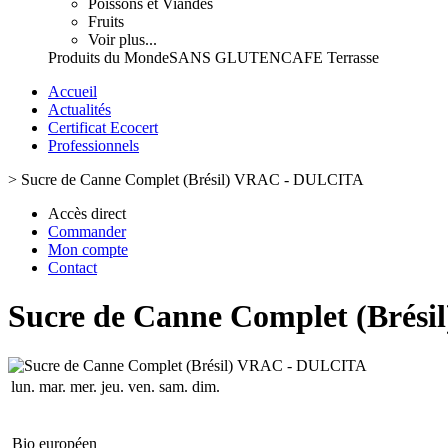
Poissons et Viandes
Fruits
Voir plus...
Produits du Monde
SANS GLUTEN
CAFE Terrasse
Accueil
Actualités
Certificat Ecocert
Professionnels
>
Sucre de Canne Complet (Brésil) VRAC - DULCITA
Accès direct
Commander
Mon compte
Contact
Sucre de Canne Complet (Brés
lun.
mar.
mer.
jeu.
ven.
sam.
dim.
Bio européen