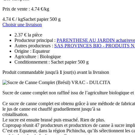
Prix de vente :
4.74 €/kg
4.74 € / kg
Sachet papier 500 g
Choisir une livraison
2.37 € la pièce
Producteur principal :
PARENTHESE AU JARDIN achat/reve
Autres producteurs :
SAS PROVINCES BIO - PRODUITS 
Origine : Equateur
Agriculture : Biologique
Conditionnement : Sachet papier 500 g
Produit commandable jusqu'à
1
jour(s) avant la livraison
Sucre de canne complet non raffiné issu de l’agriculture biologique e
Ce sucre de canne complet est obtenu grâce à une méthode de fabricatio
le jus de canne est chauffé graduellement jusqu’à sa
cristallisation.
Le sucre est ensuite brassé puis ensaché. Rien de plus.
Copropap réunit 47 producteurs et productrices de canne à sucre impliq
C’est en Equateur, dans la région Pichincha, qu’ils sélectionnent les c