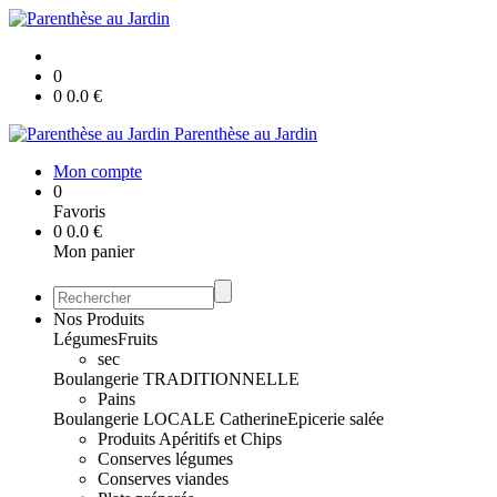
0
0
0.0
€
Parenthèse au Jardin
Mon compte
0
Favoris
0
0.0
€
Mon panier
Nos Produits
Légumes
Fruits
sec
Boulangerie TRADITIONNELLE
Pains
Boulangerie LOCALE Catherine
Epicerie salée
Produits Apéritifs et Chips
Conserves légumes
Conserves viandes