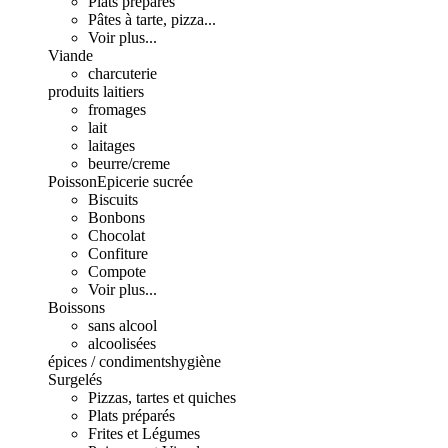
Plats préparés
Pâtes à tarte, pizza...
Voir plus...
Viande
charcuterie
produits laitiers
fromages
lait
laitages
beurre/creme
Poisson
Epicerie sucrée
Biscuits
Bonbons
Chocolat
Confiture
Compote
Voir plus...
Boissons
sans alcool
alcoolisées
épices / condiments
hygiène
Surgelés
Pizzas, tartes et quiches
Plats préparés
Frites et Légumes