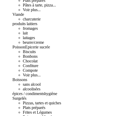
Plats préparés
Pâtes à tarte, pizza...
Voir plus...
Viande
charcuterie
produits laitiers
fromages
lait
laitages
beurre/creme
Poisson
Epicerie sucrée
Biscuits
Bonbons
Chocolat
Confiture
Compote
Voir plus...
Boissons
sans alcool
alcoolisées
épices / condiments
hygiène
Surgelés
Pizzas, tartes et quiches
Plats préparés
Frites et Légumes