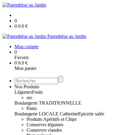
0
0
0.0
€
Parenthèse au Jardin
Mon compte
0
Favoris
0
0.0
€
Mon panier
Nos Produits
Légumes
Fruits
sec
Boulangerie TRADITIONNELLE
Pains
Boulangerie LOCALE Catherine
Epicerie salée
Produits Apéritifs et Chips
Conserves légumes
Conserves viandes