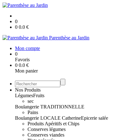
0
0
0.0
€
Parenthèse au Jardin
Mon compte
0
Favoris
0
0.0
€
Mon panier
Nos Produits
Légumes
Fruits
sec
Boulangerie TRADITIONNELLE
Pains
Boulangerie LOCALE Catherine
Epicerie salée
Produits Apéritifs et Chips
Conserves légumes
Conserves viandes