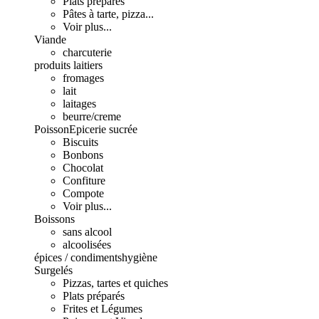
Plats préparés
Pâtes à tarte, pizza...
Voir plus...
Viande
charcuterie
produits laitiers
fromages
lait
laitages
beurre/creme
Poisson
Epicerie sucrée
Biscuits
Bonbons
Chocolat
Confiture
Compote
Voir plus...
Boissons
sans alcool
alcoolisées
épices / condiments
hygiène
Surgelés
Pizzas, tartes et quiches
Plats préparés
Frites et Légumes