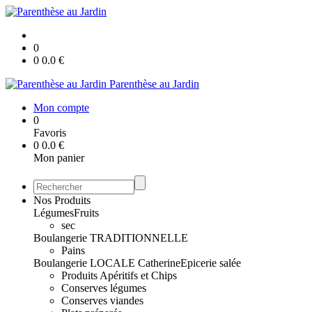
0
0
0.0
€
Parenthèse au Jardin
Mon compte
0
Favoris
0
0.0
€
Mon panier
Nos Produits
Légumes
Fruits
sec
Boulangerie TRADITIONNELLE
Pains
Boulangerie LOCALE Catherine
Epicerie salée
Produits Apéritifs et Chips
Conserves légumes
Conserves viandes