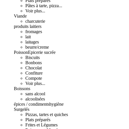
Plats préparés
Pâtes à tarte, pizza...
Voir plus...
Viande
charcuterie
produits laitiers
fromages
lait
laitages
beurre/creme
Poisson
Epicerie sucrée
Biscuits
Bonbons
Chocolat
Confiture
Compote
Voir plus...
Boissons
sans alcool
alcoolisées
épices / condiments
hygiène
Surgelés
Pizzas, tartes et quiches
Plats préparés
Frites et Légumes