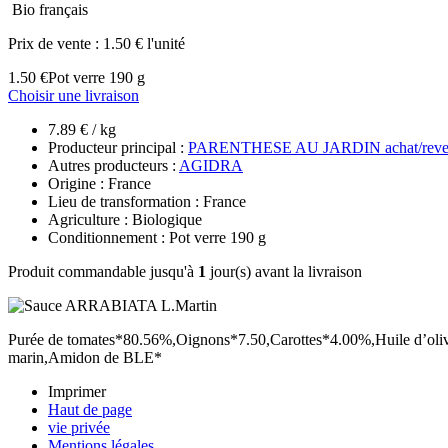
Bio français
Prix de vente :
1.50 € l'unité
1.50 €
Pot verre 190 g
Choisir une livraison
7.89 € / kg
Producteur principal :
PARENTHESE AU JARDIN achat/reve
Autres producteurs :
AGIDRA
Origine : France
Lieu de transformation : France
Agriculture : Biologique
Conditionnement : Pot verre 190 g
Produit commandable jusqu'à
1
jour(s) avant la livraison
Purée de tomates*80.56%,Oignons*7.50,Carottes*4.00%,Huile d’olive v
marin,Amidon de BLE*
Imprimer
Haut de page
vie privée
Mentions légales