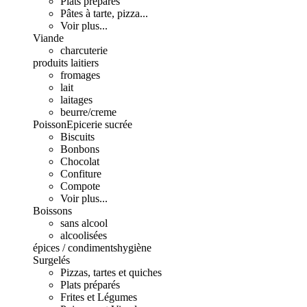
Plats préparés
Pâtes à tarte, pizza...
Voir plus...
Viande
charcuterie
produits laitiers
fromages
lait
laitages
beurre/creme
Poisson
Epicerie sucrée
Biscuits
Bonbons
Chocolat
Confiture
Compote
Voir plus...
Boissons
sans alcool
alcoolisées
épices / condiments
hygiène
Surgelés
Pizzas, tartes et quiches
Plats préparés
Frites et Légumes