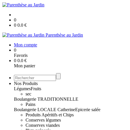
0
0
0.0
€
Parenthèse au Jardin
Mon compte
0
Favoris
0
0.0
€
Mon panier
Nos Produits
Légumes
Fruits
sec
Boulangerie TRADITIONNELLE
Pains
Boulangerie LOCALE Catherine
Epicerie salée
Produits Apéritifs et Chips
Conserves légumes
Conserves viandes