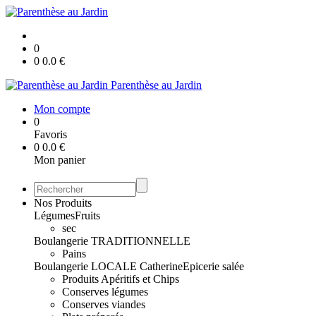
0
0
0.0
€
Parenthèse au Jardin
Mon compte
0
Favoris
0
0.0
€
Mon panier
Nos Produits
Légumes
Fruits
sec
Boulangerie TRADITIONNELLE
Pains
Boulangerie LOCALE Catherine
Epicerie salée
Produits Apéritifs et Chips
Conserves légumes
Conserves viandes