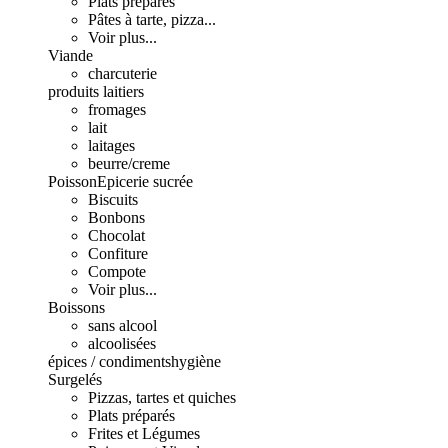
Plats préparés
Pâtes à tarte, pizza...
Voir plus...
Viande
charcuterie
produits laitiers
fromages
lait
laitages
beurre/creme
Poisson
Epicerie sucrée
Biscuits
Bonbons
Chocolat
Confiture
Compote
Voir plus...
Boissons
sans alcool
alcoolisées
épices / condiments
hygiène
Surgelés
Pizzas, tartes et quiches
Plats préparés
Frites et Légumes