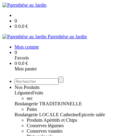
0
0
0.0
€
Parenthèse au Jardin
Mon compte
0
Favoris
0
0.0
€
Mon panier
Nos Produits
Légumes
Fruits
sec
Boulangerie TRADITIONNELLE
Pains
Boulangerie LOCALE Catherine
Epicerie salée
Produits Apéritifs et Chips
Conserves légumes
Conserves viandes