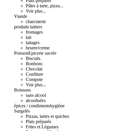
Plats préparés
Pâtes à tarte, pizza...
Voir plus...
Viande
charcuterie
produits laitiers
fromages
lait
laitages
beurre/creme
Poisson
Epicerie sucrée
Biscuits
Bonbons
Chocolat
Confiture
Compote
Voir plus...
Boissons
sans alcool
alcoolisées
épices / condiments
hygiène
Surgelés
Pizzas, tartes et quiches
Plats préparés
Frites et Légumes