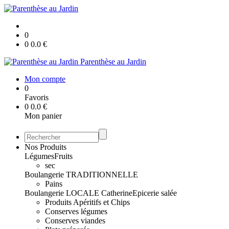
0
0
0.0
€
Parenthèse au Jardin
Mon compte
0
Favoris
0
0.0
€
Mon panier
Nos Produits
Légumes
Fruits
sec
Boulangerie TRADITIONNELLE
Pains
Boulangerie LOCALE Catherine
Epicerie salée
Produits Apéritifs et Chips
Conserves légumes
Conserves viandes