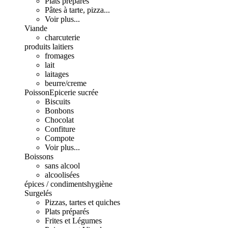
Plats préparés
Pâtes à tarte, pizza...
Voir plus...
Viande
charcuterie
produits laitiers
fromages
lait
laitages
beurre/creme
Poisson
Epicerie sucrée
Biscuits
Bonbons
Chocolat
Confiture
Compote
Voir plus...
Boissons
sans alcool
alcoolisées
épices / condiments
hygiène
Surgelés
Pizzas, tartes et quiches
Plats préparés
Frites et Légumes