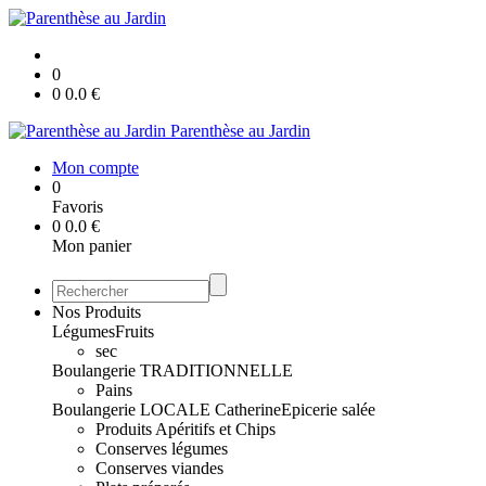
0
0
0.0
€
Parenthèse au Jardin
Mon compte
0
Favoris
0
0.0
€
Mon panier
Nos Produits
Légumes
Fruits
sec
Boulangerie TRADITIONNELLE
Pains
Boulangerie LOCALE Catherine
Epicerie salée
Produits Apéritifs et Chips
Conserves légumes
Conserves viandes