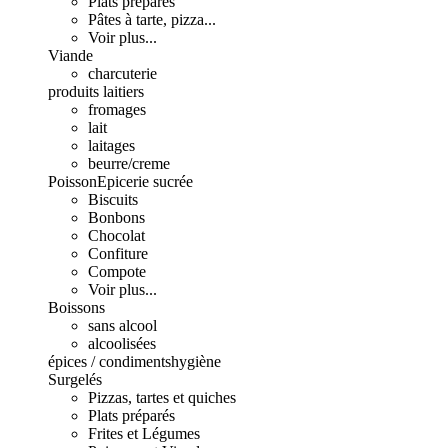
Plats préparés
Pâtes à tarte, pizza...
Voir plus...
Viande
charcuterie
produits laitiers
fromages
lait
laitages
beurre/creme
Poisson
Epicerie sucrée
Biscuits
Bonbons
Chocolat
Confiture
Compote
Voir plus...
Boissons
sans alcool
alcoolisées
épices / condiments
hygiène
Surgelés
Pizzas, tartes et quiches
Plats préparés
Frites et Légumes