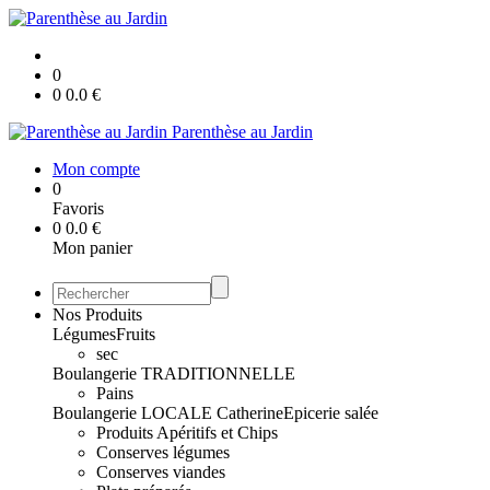
0
0
0.0
€
Parenthèse au Jardin
Mon compte
0
Favoris
0
0.0
€
Mon panier
Nos Produits
Légumes
Fruits
sec
Boulangerie TRADITIONNELLE
Pains
Boulangerie LOCALE Catherine
Epicerie salée
Produits Apéritifs et Chips
Conserves légumes
Conserves viandes