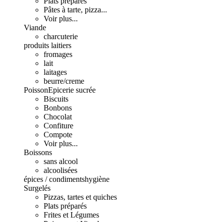
Plats préparés
Pâtes à tarte, pizza...
Voir plus...
Viande
charcuterie
produits laitiers
fromages
lait
laitages
beurre/creme
Poisson
Epicerie sucrée
Biscuits
Bonbons
Chocolat
Confiture
Compote
Voir plus...
Boissons
sans alcool
alcoolisées
épices / condiments
hygiène
Surgelés
Pizzas, tartes et quiches
Plats préparés
Frites et Légumes