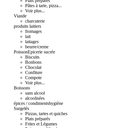
Plats préparés
Pâtes à tarte, pizza...
Voir plus...
Viande
charcuterie
produits laitiers
fromages
lait
laitages
beurre/creme
Poisson
Epicerie sucrée
Biscuits
Bonbons
Chocolat
Confiture
Compote
Voir plus...
Boissons
sans alcool
alcoolisées
épices / condiments
hygiène
Surgelés
Pizzas, tartes et quiches
Plats préparés
Frites et Légumes