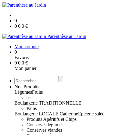
0
0
0.0
€
Parenthèse au Jardin
Mon compte
0
Favoris
0
0.0
€
Mon panier
Nos Produits
Légumes
Fruits
sec
Boulangerie TRADITIONNELLE
Pains
Boulangerie LOCALE Catherine
Epicerie salée
Produits Apéritifs et Chips
Conserves légumes
Conserves viandes