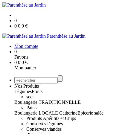
0
0
0.0
€
Parenthèse au Jardin
Mon compte
0
Favoris
0
0.0
€
Mon panier
Nos Produits
Légumes
Fruits
sec
Boulangerie TRADITIONNELLE
Pains
Boulangerie LOCALE Catherine
Epicerie salée
Produits Apéritifs et Chips
Conserves légumes
Conserves viandes