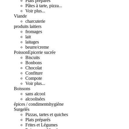
Plats préparés
Pâtes à tarte, pizza...
Voir plus...
Viande
charcuterie
produits laitiers
fromages
lait
laitages
beurre/creme
Poisson
Epicerie sucrée
Biscuits
Bonbons
Chocolat
Confiture
Compote
Voir plus...
Boissons
sans alcool
alcoolisées
épices / condiments
hygiène
Surgelés
Pizzas, tartes et quiches
Plats préparés
Frites et Légumes