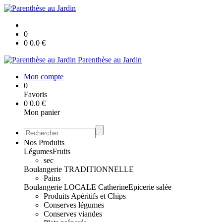
0
0
0.0
€
Parenthèse au Jardin
Mon compte
0
Favoris
0
0.0
€
Mon panier
Nos Produits
Légumes
Fruits
sec
Boulangerie TRADITIONNELLE
Pains
Boulangerie LOCALE Catherine
Epicerie salée
Produits Apéritifs et Chips
Conserves légumes
Conserves viandes