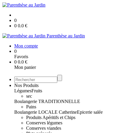
0
0
0.0
€
Parenthèse au Jardin
Mon compte
0
Favoris
0
0.0
€
Mon panier
Nos Produits
Légumes
Fruits
sec
Boulangerie TRADITIONNELLE
Pains
Boulangerie LOCALE Catherine
Epicerie salée
Produits Apéritifs et Chips
Conserves légumes
Conserves viandes