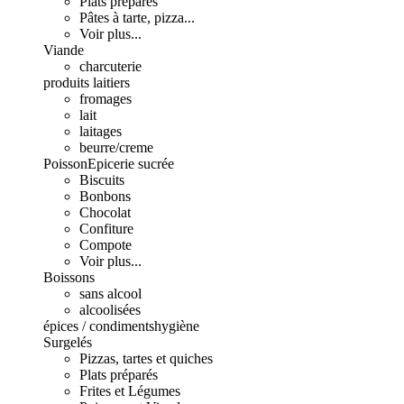
Plats préparés
Pâtes à tarte, pizza...
Voir plus...
Viande
charcuterie
produits laitiers
fromages
lait
laitages
beurre/creme
Poisson
Epicerie sucrée
Biscuits
Bonbons
Chocolat
Confiture
Compote
Voir plus...
Boissons
sans alcool
alcoolisées
épices / condiments
hygiène
Surgelés
Pizzas, tartes et quiches
Plats préparés
Frites et Légumes