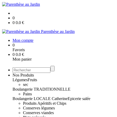
0
0
0.0
€
Parenthèse au Jardin
Mon compte
0
Favoris
0
0.0
€
Mon panier
Nos Produits
Légumes
Fruits
sec
Boulangerie TRADITIONNELLE
Pains
Boulangerie LOCALE Catherine
Epicerie salée
Produits Apéritifs et Chips
Conserves légumes
Conserves viandes