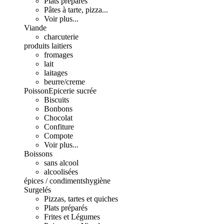
Plats préparés
Pâtes à tarte, pizza...
Voir plus...
Viande
charcuterie
produits laitiers
fromages
lait
laitages
beurre/creme
Poisson
Epicerie sucrée
Biscuits
Bonbons
Chocolat
Confiture
Compote
Voir plus...
Boissons
sans alcool
alcoolisées
épices / condiments
hygiène
Surgelés
Pizzas, tartes et quiches
Plats préparés
Frites et Légumes