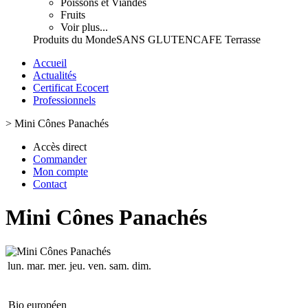
Poissons et Viandes
Fruits
Voir plus...
Produits du Monde
SANS GLUTEN
CAFE Terrasse
Accueil
Actualités
Certificat Ecocert
Professionnels
>
Mini Cônes Panachés
Accès direct
Commander
Mon compte
Contact
Mini Cônes Panachés
lun.
mar.
mer.
jeu.
ven.
sam.
dim.
Bio européen