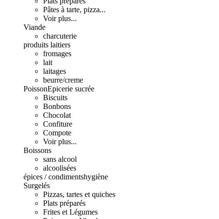
Plats préparés
Pâtes à tarte, pizza...
Voir plus...
Viande
charcuterie
produits laitiers
fromages
lait
laitages
beurre/creme
Poisson
Epicerie sucrée
Biscuits
Bonbons
Chocolat
Confiture
Compote
Voir plus...
Boissons
sans alcool
alcoolisées
épices / condiments
hygiène
Surgelés
Pizzas, tartes et quiches
Plats préparés
Frites et Légumes