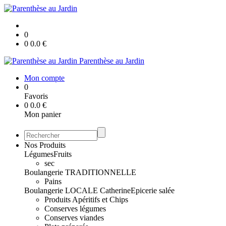
0
0
0.0
€
Parenthèse au Jardin
Mon compte
0
Favoris
0
0.0
€
Mon panier
Nos Produits
Légumes
Fruits
sec
Boulangerie TRADITIONNELLE
Pains
Boulangerie LOCALE Catherine
Epicerie salée
Produits Apéritifs et Chips
Conserves légumes
Conserves viandes