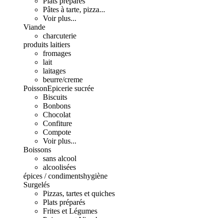
Plats préparés
Pâtes à tarte, pizza...
Voir plus...
Viande
charcuterie
produits laitiers
fromages
lait
laitages
beurre/creme
Poisson
Epicerie sucrée
Biscuits
Bonbons
Chocolat
Confiture
Compote
Voir plus...
Boissons
sans alcool
alcoolisées
épices / condiments
hygiène
Surgelés
Pizzas, tartes et quiches
Plats préparés
Frites et Légumes