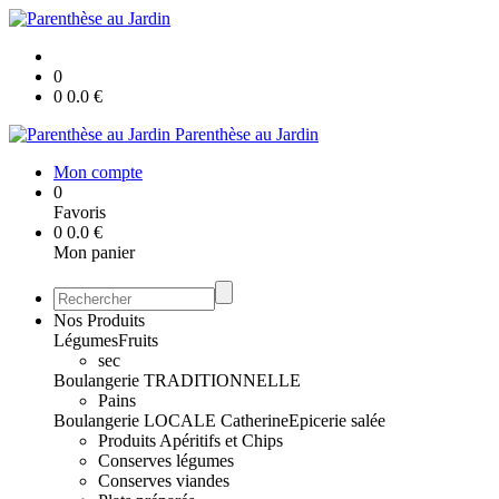
0
0
0.0
€
Parenthèse au Jardin
Mon compte
0
Favoris
0
0.0
€
Mon panier
Nos Produits
Légumes
Fruits
sec
Boulangerie TRADITIONNELLE
Pains
Boulangerie LOCALE Catherine
Epicerie salée
Produits Apéritifs et Chips
Conserves légumes
Conserves viandes