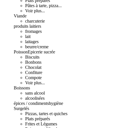
Plats préparés
Pâtes à tarte, pizza...
Voir plus...
Viande
charcuterie
produits laitiers
fromages
lait
laitages
beurre/creme
Poisson
Epicerie sucrée
Biscuits
Bonbons
Chocolat
Confiture
Compote
Voir plus...
Boissons
sans alcool
alcoolisées
épices / condiments
hygiène
Surgelés
Pizzas, tartes et quiches
Plats préparés
Frites et Légumes