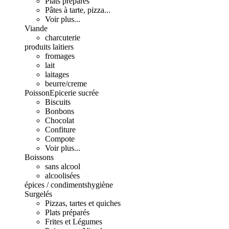
Plats préparés
Pâtes à tarte, pizza...
Voir plus...
Viande
charcuterie
produits laitiers
fromages
lait
laitages
beurre/creme
Poisson
Epicerie sucrée
Biscuits
Bonbons
Chocolat
Confiture
Compote
Voir plus...
Boissons
sans alcool
alcoolisées
épices / condiments
hygiène
Surgelés
Pizzas, tartes et quiches
Plats préparés
Frites et Légumes