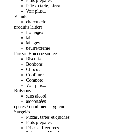
Plats préparés
Pâtes à tarte, pizza...
Voir plus...
Viande
charcuterie
produits laitiers
fromages
lait
laitages
beurre/creme
Poisson
Epicerie sucrée
Biscuits
Bonbons
Chocolat
Confiture
Compote
Voir plus...
Boissons
sans alcool
alcoolisées
épices / condiments
hygiène
Surgelés
Pizzas, tartes et quiches
Plats préparés
Frites et Légumes