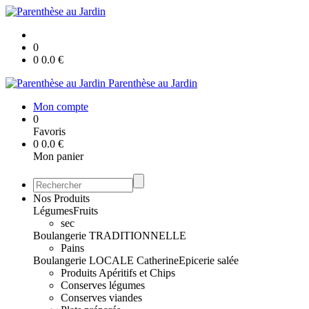
0
0
0.0
€
Parenthèse au Jardin
Mon compte
0
Favoris
0
0.0
€
Mon panier
Nos Produits
Légumes
Fruits
sec
Boulangerie TRADITIONNELLE
Pains
Boulangerie LOCALE Catherine
Epicerie salée
Produits Apéritifs et Chips
Conserves légumes
Conserves viandes