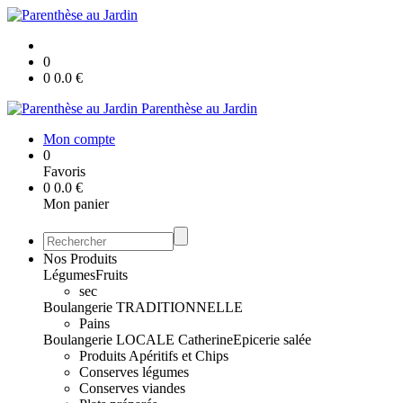
0
0
0.0
€
Parenthèse au Jardin
Mon compte
0
Favoris
0
0.0
€
Mon panier
Nos Produits
Légumes
Fruits
sec
Boulangerie TRADITIONNELLE
Pains
Boulangerie LOCALE Catherine
Epicerie salée
Produits Apéritifs et Chips
Conserves légumes
Conserves viandes