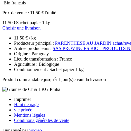
Bio français
Prix de vente :
11.50 € l'unité
11.50 €
Sachet papier 1 kg
Choisir une livraison
11.50 € / kg
Producteur principal :
PARENTHESE AU JARDIN achat/reve
Autres producteurs :
SAS PROVINCES BIO - PRODUITS 
Origine : Paraguay
Lieu de transformation : France
Agriculture : Biologique
Conditionnement : Sachet papier 1 kg
Produit commandable jusqu'à
1
jour(s) avant la livraison
Imprimer
Haut de page
vie privée
Mentions légales
Conditions générales de vente
Dynamisé par
Socleo