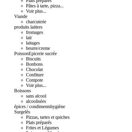
Plats préparés
Pâtes à tarte, pizza...
Voir plus...
Viande
charcuterie
produits laitiers
fromages
lait
laitages
beurre/creme
Poisson
Epicerie sucrée
Biscuits
Bonbons
Chocolat
Confiture
Compote
Voir plus...
Boissons
sans alcool
alcoolisées
épices / condiments
hygiène
Surgelés
Pizzas, tartes et quiches
Plats préparés
Frites et Légumes