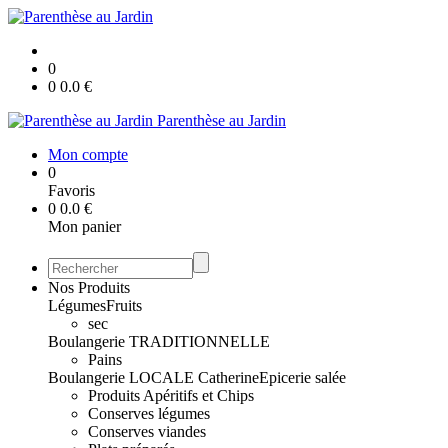
0
0
0.0
€
Parenthèse au Jardin
Mon compte
0
Favoris
0
0.0
€
Mon panier
Nos Produits
Légumes
Fruits
sec
Boulangerie TRADITIONNELLE
Pains
Boulangerie LOCALE Catherine
Epicerie salée
Produits Apéritifs et Chips
Conserves légumes
Conserves viandes