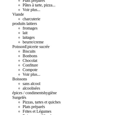
Plats préparés
Pâtes à tarte, pizza...
Voir plus...
Viande
charcuterie
produits laitiers
fromages
lait
laitages
beurre/creme
Poisson
Epicerie sucrée
Biscuits
Bonbons
Chocolat
Confiture
Compote
Voir plus...
Boissons
sans alcool
alcoolisées
épices / condiments
hygiène
Surgelés
Pizzas, tartes et quiches
Plats préparés
Frites et Légumes