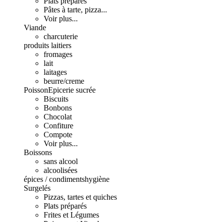
Plats préparés
Pâtes à tarte, pizza...
Voir plus...
Viande
charcuterie
produits laitiers
fromages
lait
laitages
beurre/creme
Poisson
Epicerie sucrée
Biscuits
Bonbons
Chocolat
Confiture
Compote
Voir plus...
Boissons
sans alcool
alcoolisées
épices / condiments
hygiène
Surgelés
Pizzas, tartes et quiches
Plats préparés
Frites et Légumes