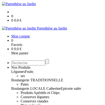
0
0
0.0
€
Parenthèse au Jardin
Mon compte
0
Favoris
0
0.0
€
Mon panier
Nos Produits
Légumes
Fruits
sec
Boulangerie TRADITIONNELLE
Pains
Boulangerie LOCALE Catherine
Epicerie salée
Produits Apéritifs et Chips
Conserves légumes
Conserves viandes