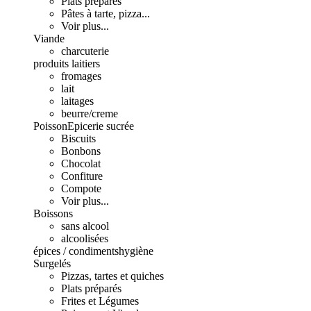
Plats préparés
Pâtes à tarte, pizza...
Voir plus...
Viande
charcuterie
produits laitiers
fromages
lait
laitages
beurre/creme
Poisson
Epicerie sucrée
Biscuits
Bonbons
Chocolat
Confiture
Compote
Voir plus...
Boissons
sans alcool
alcoolisées
épices / condiments
hygiène
Surgelés
Pizzas, tartes et quiches
Plats préparés
Frites et Légumes