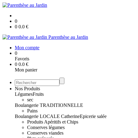
0
0
0.0
€
Parenthèse au Jardin
Mon compte
0
Favoris
0
0.0
€
Mon panier
Nos Produits
Légumes
Fruits
sec
Boulangerie TRADITIONNELLE
Pains
Boulangerie LOCALE Catherine
Epicerie salée
Produits Apéritifs et Chips
Conserves légumes
Conserves viandes