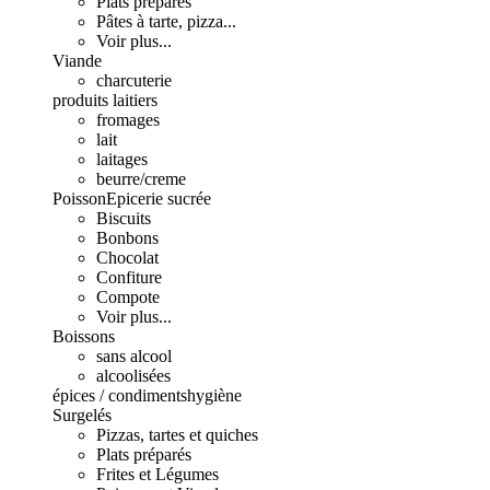
Plats préparés
Pâtes à tarte, pizza...
Voir plus...
Viande
charcuterie
produits laitiers
fromages
lait
laitages
beurre/creme
Poisson
Epicerie sucrée
Biscuits
Bonbons
Chocolat
Confiture
Compote
Voir plus...
Boissons
sans alcool
alcoolisées
épices / condiments
hygiène
Surgelés
Pizzas, tartes et quiches
Plats préparés
Frites et Légumes