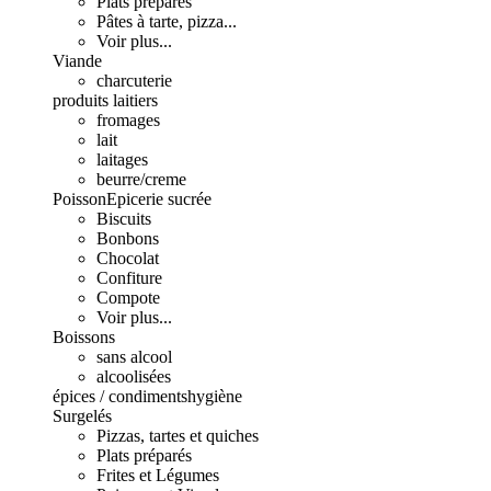
Plats préparés
Pâtes à tarte, pizza...
Voir plus...
Viande
charcuterie
produits laitiers
fromages
lait
laitages
beurre/creme
Poisson
Epicerie sucrée
Biscuits
Bonbons
Chocolat
Confiture
Compote
Voir plus...
Boissons
sans alcool
alcoolisées
épices / condiments
hygiène
Surgelés
Pizzas, tartes et quiches
Plats préparés
Frites et Légumes