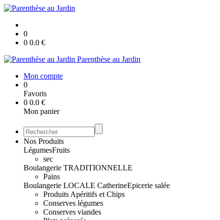
0
0
0.0
€
Parenthèse au Jardin
Mon compte
0
Favoris
0
0.0
€
Mon panier
Nos Produits
Légumes
Fruits
sec
Boulangerie TRADITIONNELLE
Pains
Boulangerie LOCALE Catherine
Epicerie salée
Produits Apéritifs et Chips
Conserves légumes
Conserves viandes