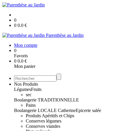
0
0
0.0
€
Parenthèse au Jardin
Mon compte
0
Favoris
0
0.0
€
Mon panier
Nos Produits
Légumes
Fruits
sec
Boulangerie TRADITIONNELLE
Pains
Boulangerie LOCALE Catherine
Epicerie salée
Produits Apéritifs et Chips
Conserves légumes
Conserves viandes