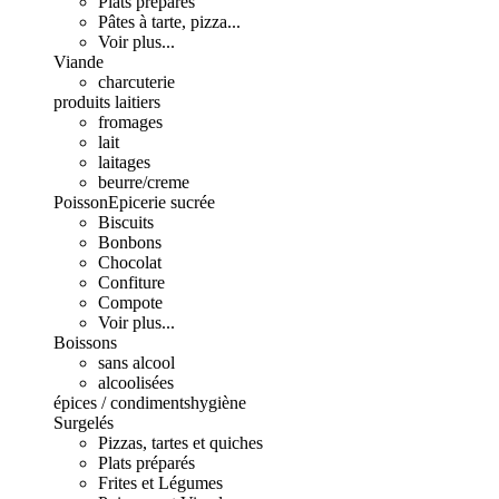
Plats préparés
Pâtes à tarte, pizza...
Voir plus...
Viande
charcuterie
produits laitiers
fromages
lait
laitages
beurre/creme
Poisson
Epicerie sucrée
Biscuits
Bonbons
Chocolat
Confiture
Compote
Voir plus...
Boissons
sans alcool
alcoolisées
épices / condiments
hygiène
Surgelés
Pizzas, tartes et quiches
Plats préparés
Frites et Légumes