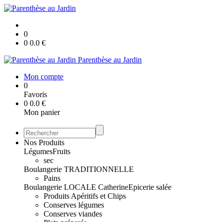
0
0
0.0
€
Parenthèse au Jardin
Mon compte
0
Favoris
0
0.0
€
Mon panier
Nos Produits
Légumes
Fruits
sec
Boulangerie TRADITIONNELLE
Pains
Boulangerie LOCALE Catherine
Epicerie salée
Produits Apéritifs et Chips
Conserves légumes
Conserves viandes