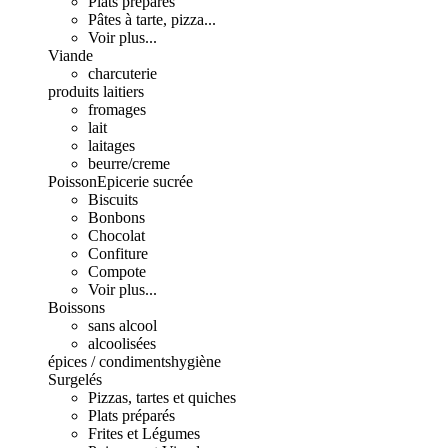
Plats préparés
Pâtes à tarte, pizza...
Voir plus...
Viande
charcuterie
produits laitiers
fromages
lait
laitages
beurre/creme
Poisson
Epicerie sucrée
Biscuits
Bonbons
Chocolat
Confiture
Compote
Voir plus...
Boissons
sans alcool
alcoolisées
épices / condiments
hygiène
Surgelés
Pizzas, tartes et quiches
Plats préparés
Frites et Légumes