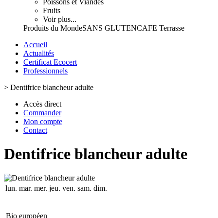
Poissons et Viandes
Fruits
Voir plus...
Produits du Monde
SANS GLUTEN
CAFE Terrasse
Accueil
Actualités
Certificat Ecocert
Professionnels
>
Dentifrice blancheur adulte
Accès direct
Commander
Mon compte
Contact
Dentifrice blancheur adulte
lun.
mar.
mer.
jeu.
ven.
sam.
dim.
Bio européen