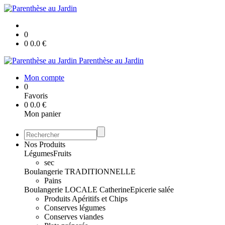
0
0
0.0
€
Parenthèse au Jardin
Mon compte
0
Favoris
0
0.0
€
Mon panier
Nos Produits
Légumes
Fruits
sec
Boulangerie TRADITIONNELLE
Pains
Boulangerie LOCALE Catherine
Epicerie salée
Produits Apéritifs et Chips
Conserves légumes
Conserves viandes