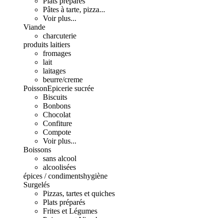
Plats préparés
Pâtes à tarte, pizza...
Voir plus...
Viande
charcuterie
produits laitiers
fromages
lait
laitages
beurre/creme
Poisson
Epicerie sucrée
Biscuits
Bonbons
Chocolat
Confiture
Compote
Voir plus...
Boissons
sans alcool
alcoolisées
épices / condiments
hygiène
Surgelés
Pizzas, tartes et quiches
Plats préparés
Frites et Légumes