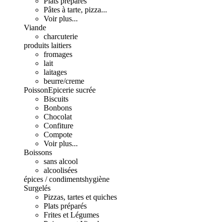
Plats préparés
Pâtes à tarte, pizza...
Voir plus...
Viande
charcuterie
produits laitiers
fromages
lait
laitages
beurre/creme
Poisson
Epicerie sucrée
Biscuits
Bonbons
Chocolat
Confiture
Compote
Voir plus...
Boissons
sans alcool
alcoolisées
épices / condiments
hygiène
Surgelés
Pizzas, tartes et quiches
Plats préparés
Frites et Légumes