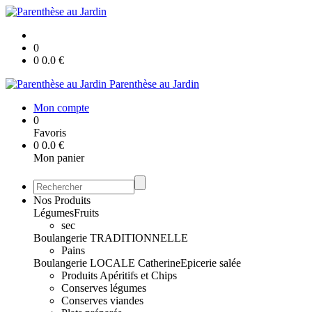
0
0
0.0
€
Parenthèse au Jardin
Mon compte
0
Favoris
0
0.0
€
Mon panier
Nos Produits
Légumes
Fruits
sec
Boulangerie TRADITIONNELLE
Pains
Boulangerie LOCALE Catherine
Epicerie salée
Produits Apéritifs et Chips
Conserves légumes
Conserves viandes