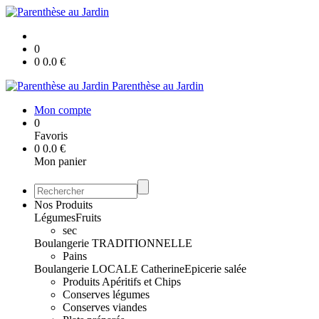
0
0
0.0
€
Parenthèse au Jardin
Mon compte
0
Favoris
0
0.0
€
Mon panier
Nos Produits
Légumes
Fruits
sec
Boulangerie TRADITIONNELLE
Pains
Boulangerie LOCALE Catherine
Epicerie salée
Produits Apéritifs et Chips
Conserves légumes
Conserves viandes