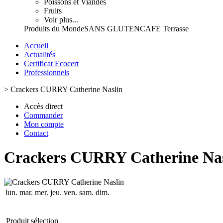
Poissons et Viandes
Fruits
Voir plus...
Produits du Monde
SANS GLUTEN
CAFE Terrasse
Accueil
Actualités
Certificat Ecocert
Professionnels
>
Crackers CURRY Catherine Naslin
Accès direct
Commander
Mon compte
Contact
Crackers CURRY Catherine Nas
lun.
mar.
mer.
jeu.
ven.
sam.
dim.
Produit sélection