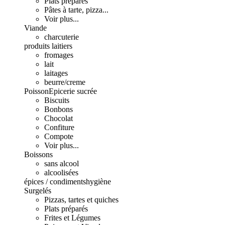
Plats préparés
Pâtes à tarte, pizza...
Voir plus...
Viande
charcuterie
produits laitiers
fromages
lait
laitages
beurre/creme
Poisson
Epicerie sucrée
Biscuits
Bonbons
Chocolat
Confiture
Compote
Voir plus...
Boissons
sans alcool
alcoolisées
épices / condiments
hygiène
Surgelés
Pizzas, tartes et quiches
Plats préparés
Frites et Légumes