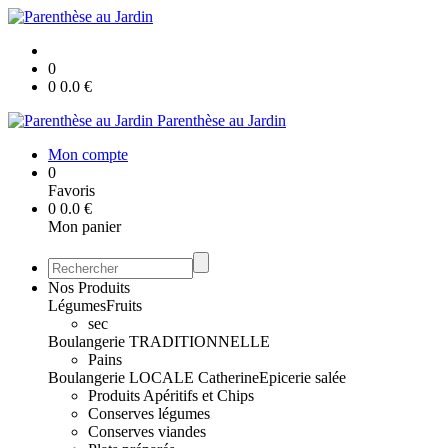
0
0
0.0
€
Parenthèse au Jardin
Mon compte
0
Favoris
0
0.0
€
Mon panier
Nos Produits
Légumes
Fruits
sec
Boulangerie TRADITIONNELLE
Pains
Boulangerie LOCALE Catherine
Epicerie salée
Produits Apéritifs et Chips
Conserves légumes
Conserves viandes