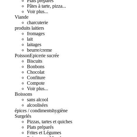
Plats préparés
Pâtes à tarte, pizza...
Voir plus...
Viande
charcuterie
produits laitiers
fromages
lait
laitages
beurre/creme
Poisson
Epicerie sucrée
Biscuits
Bonbons
Chocolat
Confiture
Compote
Voir plus...
Boissons
sans alcool
alcoolisées
épices / condiments
hygiène
Surgelés
Pizzas, tartes et quiches
Plats préparés
Frites et Légumes