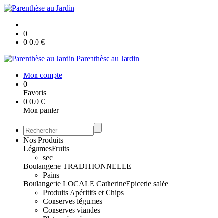
0
0
0.0
€
Parenthèse au Jardin
Mon compte
0
Favoris
0
0.0
€
Mon panier
Nos Produits
Légumes
Fruits
sec
Boulangerie TRADITIONNELLE
Pains
Boulangerie LOCALE Catherine
Epicerie salée
Produits Apéritifs et Chips
Conserves légumes
Conserves viandes