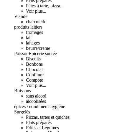
Plats préparés
Pâtes à tarte, pizza...
Voir plus...
Viande
charcuterie
produits laitiers
fromages
lait
laitages
beurre/creme
Poisson
Epicerie sucrée
Biscuits
Bonbons
Chocolat
Confiture
Compote
Voir plus...
Boissons
sans alcool
alcoolisées
épices / condiments
hygiène
Surgelés
Pizzas, tartes et quiches
Plats préparés
Frites et Légumes