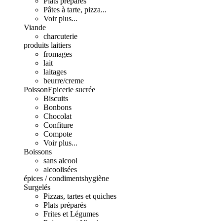
Plats préparés
Pâtes à tarte, pizza...
Voir plus...
Viande
charcuterie
produits laitiers
fromages
lait
laitages
beurre/creme
Poisson
Epicerie sucrée
Biscuits
Bonbons
Chocolat
Confiture
Compote
Voir plus...
Boissons
sans alcool
alcoolisées
épices / condiments
hygiène
Surgelés
Pizzas, tartes et quiches
Plats préparés
Frites et Légumes