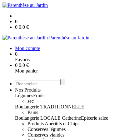
0
0
0.0
€
Parenthèse au Jardin
Mon compte
0
Favoris
0
0.0
€
Mon panier
Nos Produits
Légumes
Fruits
sec
Boulangerie TRADITIONNELLE
Pains
Boulangerie LOCALE Catherine
Epicerie salée
Produits Apéritifs et Chips
Conserves légumes
Conserves viandes