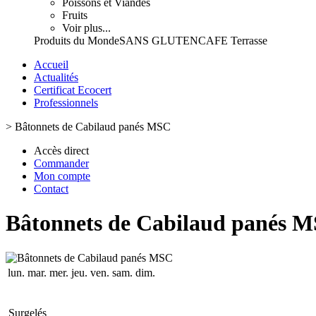
Poissons et Viandes
Fruits
Voir plus...
Produits du Monde
SANS GLUTEN
CAFE Terrasse
Accueil
Actualités
Certificat Ecocert
Professionnels
>
Bâtonnets de Cabilaud panés MSC
Accès direct
Commander
Mon compte
Contact
Bâtonnets de Cabilaud panés 
lun.
mar.
mer.
jeu.
ven.
sam.
dim.
Surgelés