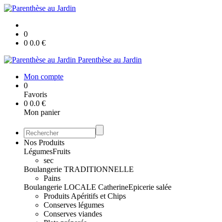
0
0
0.0
€
Parenthèse au Jardin
Mon compte
0
Favoris
0
0.0
€
Mon panier
Nos Produits
Légumes
Fruits
sec
Boulangerie TRADITIONNELLE
Pains
Boulangerie LOCALE Catherine
Epicerie salée
Produits Apéritifs et Chips
Conserves légumes
Conserves viandes