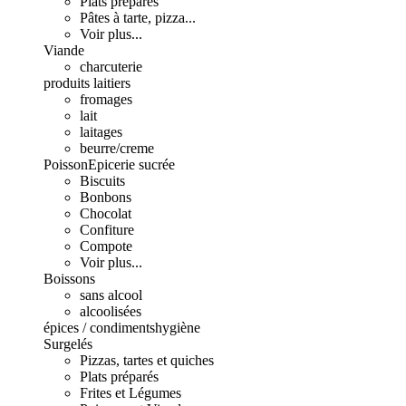
Plats préparés
Pâtes à tarte, pizza...
Voir plus...
Viande
charcuterie
produits laitiers
fromages
lait
laitages
beurre/creme
Poisson
Epicerie sucrée
Biscuits
Bonbons
Chocolat
Confiture
Compote
Voir plus...
Boissons
sans alcool
alcoolisées
épices / condiments
hygiène
Surgelés
Pizzas, tartes et quiches
Plats préparés
Frites et Légumes