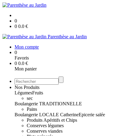
0
0
0.0
€
Parenthèse au Jardin
Mon compte
0
Favoris
0
0.0
€
Mon panier
Nos Produits
Légumes
Fruits
sec
Boulangerie TRADITIONNELLE
Pains
Boulangerie LOCALE Catherine
Epicerie salée
Produits Apéritifs et Chips
Conserves légumes
Conserves viandes