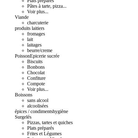
Plats préparés
Pâtes à tarte, pizza...
Voir plus...
Viande
charcuterie
produits laitiers
fromages
lait
laitages
beurre/creme
Poisson
Epicerie sucrée
Biscuits
Bonbons
Chocolat
Confiture
Compote
Voir plus...
Boissons
sans alcool
alcoolisées
épices / condiments
hygiène
Surgelés
Pizzas, tartes et quiches
Plats préparés
Frites et Légumes