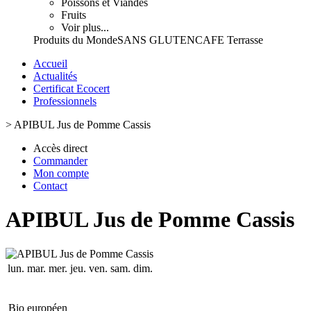
Poissons et Viandes
Fruits
Voir plus...
Produits du Monde
SANS GLUTEN
CAFE Terrasse
Accueil
Actualités
Certificat Ecocert
Professionnels
>
APIBUL Jus de Pomme Cassis
Accès direct
Commander
Mon compte
Contact
APIBUL Jus de Pomme Cassis
lun.
mar.
mer.
jeu.
ven.
sam.
dim.
Bio européen