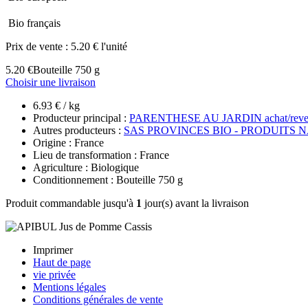
Bio français
Prix de vente :
5.20 € l'unité
5.20 €
Bouteille 750 g
Choisir une livraison
6.93 € / kg
Producteur principal :
PARENTHESE AU JARDIN achat/reve
Autres producteurs :
SAS PROVINCES BIO - PRODUITS 
Origine : France
Lieu de transformation : France
Agriculture : Biologique
Conditionnement : Bouteille 750 g
Produit commandable jusqu'à
1
jour(s) avant la livraison
Imprimer
Haut de page
vie privée
Mentions légales
Conditions générales de vente