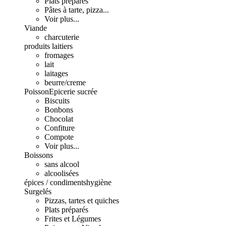
Plats préparés
Pâtes à tarte, pizza...
Voir plus...
Viande
charcuterie
produits laitiers
fromages
lait
laitages
beurre/creme
Poisson
Epicerie sucrée
Biscuits
Bonbons
Chocolat
Confiture
Compote
Voir plus...
Boissons
sans alcool
alcoolisées
épices / condiments
hygiène
Surgelés
Pizzas, tartes et quiches
Plats préparés
Frites et Légumes