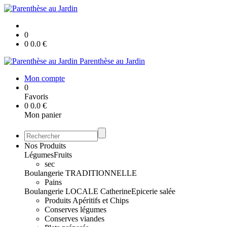
0
0
0.0
€
Parenthèse au Jardin
Mon compte
0
Favoris
0
0.0
€
Mon panier
Nos Produits
Légumes
Fruits
sec
Boulangerie TRADITIONNELLE
Pains
Boulangerie LOCALE Catherine
Epicerie salée
Produits Apéritifs et Chips
Conserves légumes
Conserves viandes