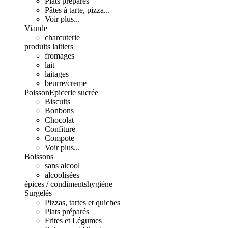
Plats préparés
Pâtes à tarte, pizza...
Voir plus...
Viande
charcuterie
produits laitiers
fromages
lait
laitages
beurre/creme
Poisson
Epicerie sucrée
Biscuits
Bonbons
Chocolat
Confiture
Compote
Voir plus...
Boissons
sans alcool
alcoolisées
épices / condiments
hygiène
Surgelés
Pizzas, tartes et quiches
Plats préparés
Frites et Légumes