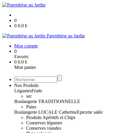
0
0
0.0
€
Parenthèse au Jardin
Mon compte
0
Favoris
0
0.0
€
Mon panier
Nos Produits
Légumes
Fruits
sec
Boulangerie TRADITIONNELLE
Pains
Boulangerie LOCALE Catherine
Epicerie salée
Produits Apéritifs et Chips
Conserves légumes
Conserves viandes