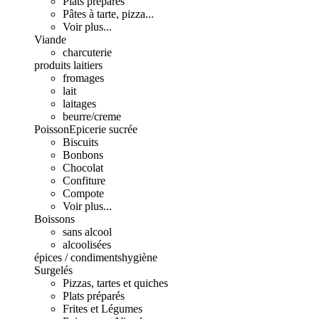
Plats préparés
Pâtes à tarte, pizza...
Voir plus...
Viande
charcuterie
produits laitiers
fromages
lait
laitages
beurre/creme
Poisson
Epicerie sucrée
Biscuits
Bonbons
Chocolat
Confiture
Compote
Voir plus...
Boissons
sans alcool
alcoolisées
épices / condiments
hygiène
Surgelés
Pizzas, tartes et quiches
Plats préparés
Frites et Légumes