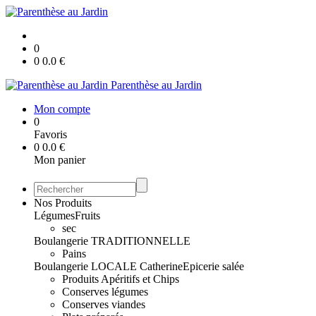
0
0
0.0
€
Parenthèse au Jardin
Mon compte
0
Favoris
0
0.0
€
Mon panier
Nos Produits
Légumes
Fruits
sec
Boulangerie TRADITIONNELLE
Pains
Boulangerie LOCALE Catherine
Epicerie salée
Produits Apéritifs et Chips
Conserves légumes
Conserves viandes